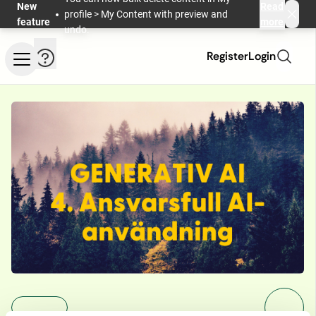
Skip to main content
New
Read
profile > My Content with preview and
feature
more
undo.
Help and information
Register
Login