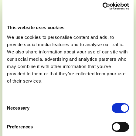
GenAI film 4:
This website uses cookies
Ansvarsfull AI-
We use cookies to personalise content and ads, to
användning
provide social media features and to analyse our traffic.
We also share information about your use of our site with
our social media, advertising and analytics partners who
may combine it with other information that you’ve
11/29/2024
MODULE/ SESSION
provided to them or that they’ve collected from your use
of their services.
Owned by:
AI Sweden
Read more at:
https://youtu.be/KG9ZCqeDuOg?si=AUC8tv3FZblgSDrP
Consent
Necessary
Selection
Preferences