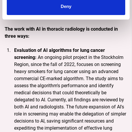
worldwide, but if detected in its early stages, it is 
Deny
treatable. Vitali is also developing AI for identifying 
cancer in adrenal glands, bones, and abdominal organs.
The work with AI in thoracic radiology is conducted in 
three ways:
Evaluation of AI algorithms for lung cancer
screening:
An ongoing pilot project in the Stockholm
Region, since the fall of 2022, focuses on screening
heavy smokers for lung cancer using an advanced
commercial CE-marked algorithm. The study aims to
assess the algorithm's performance and identify
medical decisions that could theoretically be
delegated to AI. Currently, all findings are reviewed by
both AI and radiologists. The future expansion of AI's
role in screening may enable the delegation of simpler
decisions to AI, saving significant resources and
expediting the implementation of effective lung