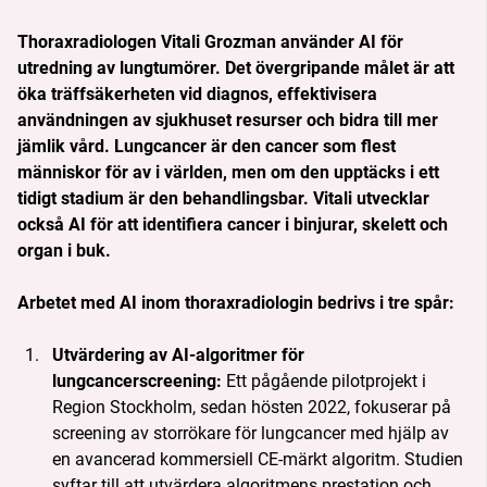
Thoraxradiologen Vitali Grozman använder AI för 
utredning av lungtumörer. Det övergripande målet är att 
öka träffsäkerheten vid diagnos, effektivisera 
användningen av sjukhuset resurser och bidra till mer 
jämlik vård. Lungcancer är den cancer som flest 
människor för av i världen, men om den upptäcks i ett 
tidigt stadium är den behandlingsbar. Vitali utvecklar 
också AI för att identifiera cancer i binjurar, skelett och 
organ i buk.
Arbetet med AI inom thoraxradiologin bedrivs i tre spår:
Utvärdering av AI-algoritmer för
lungcancerscreening:
Ett pågående pilotprojekt i
Region Stockholm, sedan hösten 2022, fokuserar på
screening av storrökare för lungcancer med hjälp av
en avancerad kommersiell CE-märkt algoritm. Studien
syftar till att utvärdera algoritmens prestation och