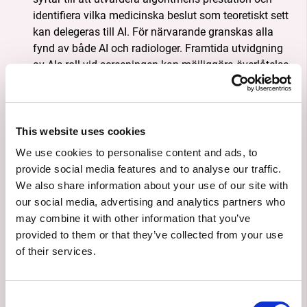
identifiera vilka medicinska beslut som teoretiskt sett
kan delegeras till AI. För närvarande granskas alla
fynd av både AI och radiologer. Framtida utvidgning
av AIs roll vid screeningen kan möjliggöra överlåtelse
av enklare beslut till AI, vilket skulle spara betydande
resurser och accelerera införandet av effektiv
lungcancerscreening i Sverige.
This website uses cookies
AI-stöd i klinisk rutin:
En enkel kommersiell CE-märkt
AI-algoritm har använts sedan 2019 för att underlätta
We use cookies to personalise content and ads, to
för radiologer att hitta lungcancer och andra
provide social media features and to analyse our traffic.
potentiellt elakartade fynd i lungorna på
We also share information about your use of our site with
datortomografibilder. Algoritmen, som nu används vid
our social media, advertising and analytics partners who
de flesta sjukhus i regionen, sparar tid och underlättar
may combine it with other information that you’ve
identifiering av små lungförändringar. Inga slutgiltiga
provided to them or that they’ve collected from your use
medicinska beslut delegeras till algoritmen, men den
of their services.
bidrar till en liten tidsbesparing och något förbättrad
träffsäkerhet per datortomografigranskning.
Consent
Egen forskning och utveckling inom radiologisk AI: