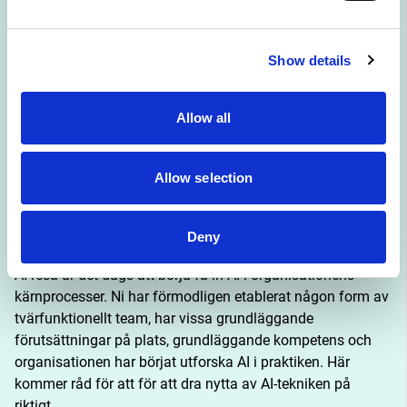
användning av AI är råden inriktade på det som krävs för 
de första stegen:
Show details
Aktivera ledningen – och börja i små steg
Höj kompetensen
Allow all
Starta ett tvärfunktionellt team
Omvärldsbevaka
Allow selection
Råd för att komma vidare
Deny
Efter att din organisation har tagit de första stegen på sin 
AI-resa är det dags att börja få in AI i organisationens 
kärnprocesser. Ni har förmodligen etablerat någon form av 
tvärfunktionellt team, har vissa grundläggande 
förutsättningar på plats, grundläggande kompetens och 
organisationen har börjat utforska AI i praktiken. Här 
kommer råd för att för att dra nytta av AI-tekniken på 
riktigt.