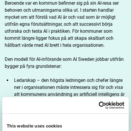
Beroende var en kommun befinner sig på sin AI-resa ser 
behoven och utmaningarna olika ut. I starten handlar 
mycket om att förstå vad AI är och vad som är möjligt 
utifrån egna förutsättningar, och att successivt börja 
utforska och testa AI i praktiken. För kommuner som 
kommit längre ligger fokus på att skapa skalbart och 
hållbart värde med AI brett i hela organisationen.
Den modell för AI-införande som AI Sweden jobbar utifrån 
bygger på fyra grundstenar:
Ledarskap – den högsta ledningen och chefer längre
ner i organisationen måste intressera sig för och
visa
att kommunens användning av artificiell intelligens är
viktigt.
Kompetens – ett behov som varierar beroende på roll,
men som på helheten spänner från strategisk
förståelse till tekniskt detaljkunnande.
This website uses cookies