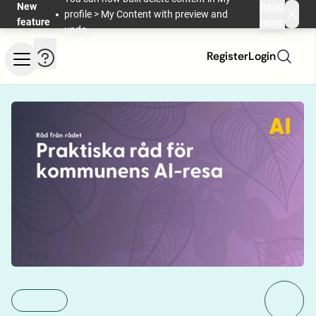
Skip to main content
New
Read
profile > My Content with preview and
feature
more
undo.
Help and information
Register
Login