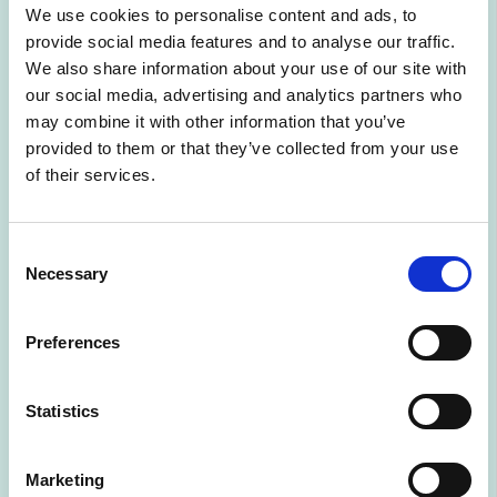
Användningsfall – tydliga idéer och planer för
vad
AI
We use cookies to personalise content and ads, to
ska användas till.
provide social media features and to analyse our traffic.
Genomförande – organisationens förmåga att
We also share information about your use of our site with
driftsätta och förvalta de användningsfall som skapar
our social media, advertising and analytics partners who
värde.
may combine it with other information that you’ve
provided to them or that they’ve collected from your use
Bland AI-rådets råd finns alla de här fyra grundstenarna 
of their services.
representerade på olika sätt.
Consent
Värt att komma ihåg är också att artificiell intelligens är 
Necessary
Selection
mycket mer än stora språkmodeller. Även om det är den 
typen av AI som just nu får störst uppmärksamhet kan 
kommuner ha stor nytta av andra AI-metoder också, för att 
Preferences
exempelvis analyser fastighetsdata eller skapa 
verksamhetseprognoser.
Statistics
Råd för starten
Marketing
För de kommuner som befinner sig väldigt tidigt i sin 