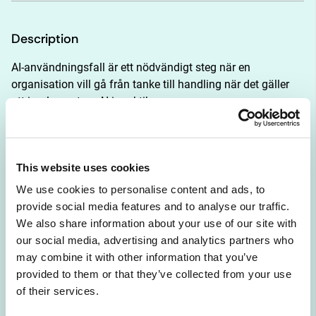
Description
AI-användningsfall är ett nödvändigt steg när en 
organisation vill gå från tanke till handling när det gäller 
att implementera AI i praktiken.
Genom att ta del av resurserna här kan ni öka er 
kompetens inom att driva användningsfall.
This website uses cookies
Att driva användningsfall – från start till mål
Denna videomodul är en inledande introduktion och steg-
We use cookies to personalise content and ads, to
för-steg guide till att driva användningsfall från start till 
provide social media features and to analyse our traffic.
mål.
We also share information about your use of our site with
our social media, advertising and analytics partners who
Användningsfallsbibliotek
may combine it with other information that you’ve
Sök, utforska och inspireras av en stor bredd av 
provided to them or that they’ve collected from your use
användningsfall i AI Swedens användningsfallsbibliotek.
of their services.