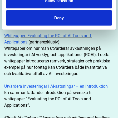
Allow selection
uppskatta den potentiella avkastningen på investeringar i 
AI-projekt. Detta verktyg tillåter användare att mata in 
projektdetaljer, värdedrivare och kostnadsdrivare för att 
Deny
beräkna ROI.
Whitepaper: Evaluating the ROI of AI Tools and 
Applications
 (partnerexklusiv)
Whitepaper om hur man utvärderar avkastningen på 
investeringar i AI-verktyg och applikationer (ROAI). I detta 
whitepaper introduceras ramverk, strategier och praktiska 
exempel på hur företag kan utvärdera både kvantitativa 
och kvalitativa utfall av AI-investeringar.
Utvärdera investeringar i AI-satsningar – en introduktion
En sammanfattande introduktion på svenska till 
whitepaper “Evaluating the ROI of AI Tools and 
Applications”.
För att få tillgång till kalkylatorn och whitepapret behöver 