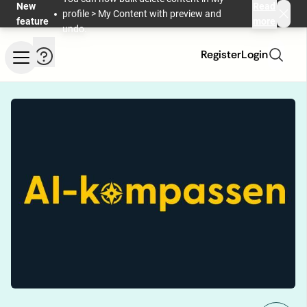
Skip to main content
New
Read
profile > My Content with preview and
feature
more
undo.
Help and information
Register
Login