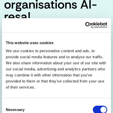
organisations AI-
resa!
AI-kompassen har samlat resurser, kunskap och material 
som hjälper er att komma vidare på er AI-resa. Materialet 
This website uses cookies
är samlat i tre nivåer beroende på hur långt er organisation 
kommit med AI.
We use cookies to personalise content and ads, to
provide social media features and to analyse our traffic.
Kompassen är under ständig utveckling, så kom gärna 
We also share information about your use of our site with
med förslag på det du vill se mer av i kommentarsfältet 
our social media, advertising and analytics partners who
längst ner!
may combine it with other information that you’ve
provided to them or that they’ve collected from your use
För er som är nya på AI
of their services.
På denna sida får du: Nybörjarkurser i AI Artiklar och tips 
Consent
Poddar att följa
Necessary
Selection